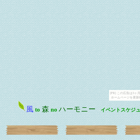
[PR] この広告は
ホームページを更新
風
森
ハーモニー
to
no
イベントスケジ